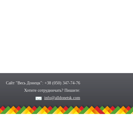
Сайт "Весь Донецк": +38 (050) 347-74-76
Хотите сотрудничать? Пишите:
info@alldonetsk.com