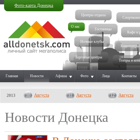
Фото-карта Донецка
Центры отдыха
Спорткомп
О нас
Гостиницы
Кафе и 
Ночные клубы
Кинотеатры
Торговые центры
Театры и кон
Главная
Новости
Афиша
Фото
Лица
Контакты
10
Августа
11
Августа
12
Августа
2013
Новости Донецка