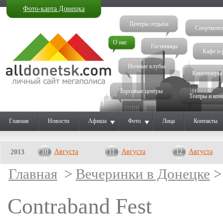
Фото-карта Донецка
Центры отдыха
Спорткомп
О нас
Гостиницы
Кафе и 
Ночные клубы
Кинотеатры
Торговые центры
Театры и кон
Главная
Новости
Афиша
Фото
Лица
Контакты
10
Августа
11
Августа
12
Августа
2013
Главная
>
Вечеринки в Донецке
>
Contraband Fest