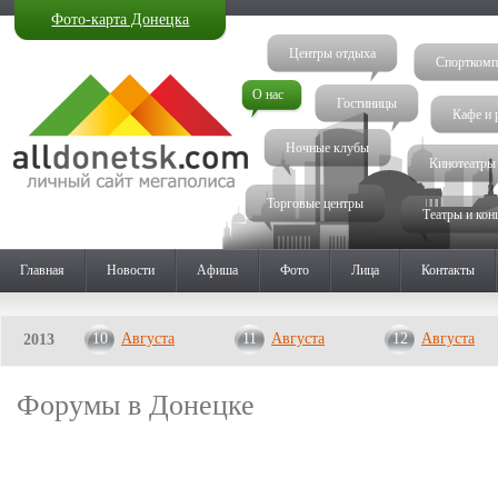
Фото-карта Донецка
Центры отдыха
Спорткомп
О нас
Гостиницы
Кафе и 
Ночные клубы
Кинотеатры
Торговые центры
Театры и кон
Главная
Новости
Афиша
Фото
Лица
Контакты
10
Августа
11
Августа
12
Августа
2013
Форумы в Донецке