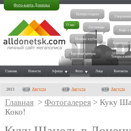
Фото-карта Донецка
Центры отдыха
Спорткомп
О нас
Гостиницы
Кафе и 
Ночные клубы
Кинотеатры
Торговые центры
Театры и кон
Главная
Новости
Афиша
Фото
Лица
Контакты
10
Августа
11
Августа
12
Августа
2013
Главная
>
Фотогалерея
> Куку Шан
Коко!
Куку Шанель в Донецке