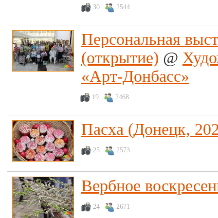
30
2544
Персональная выст
(открытие)
@
Худо
«Арт-Донбасс»
19
2468
Пасха (Донецк, 2022
25
2573
Вербное воскресень
24
2671