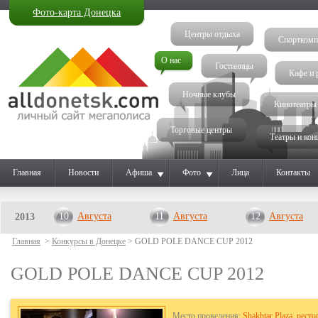
Фото-карта Донецка
Центры отдыха
Спорткомп
О нас
Гостиницы
Кафе и 
Ночные клубы
Кинотеатры
Торговые центры
Театры и кон
Главная
Новости
Афиша
Фото
Лица
Контакты
10
Августа
11
Августа
12
Августа
2013
Главная
>
Конкурсы в Донецке
> GOLD POLE DANCE CUP 2012
GOLD POLE DANCE CUP 2012
Место проведения:
Shakhtar Plaza, ресто