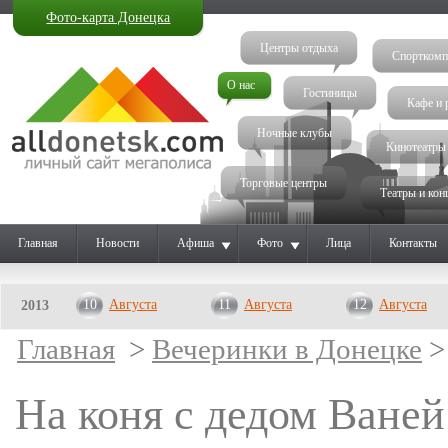
Фото-карта Донецка
Центры отдыха
Спорткомп
О нас
Гостиницы
Кафе и 
Ночные клубы
Кинотеатры
Торговые центры
Театры и кон
Главная
Новости
Афиша
Фото
Лица
Контакты
10
Августа
11
Августа
12
Августа
2013
Главная
>
Вечеринки в Донецке
>
На коня с дедом Ваней