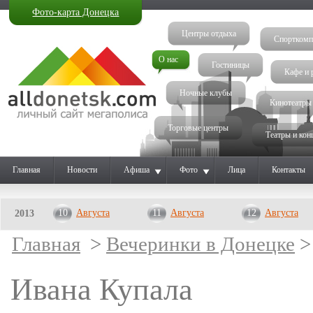
Фото-карта Донецка
Центры отдыха
Спорткомп
О нас
Гостиницы
Кафе и 
Ночные клубы
Кинотеатры
Торговые центры
Театры и кон
Главная
Новости
Афиша
Фото
Лица
Контакты
10
Августа
11
Августа
12
Августа
2013
Главная
>
Вечеринки в Донецке
>
Ивана Купала