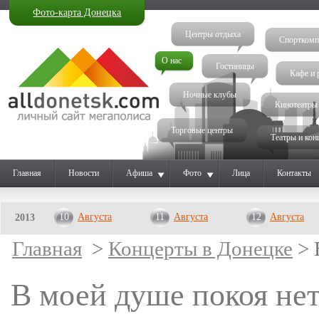
Фото-карта Донецка
Центры отдыха
Спорткомп
О нас
Гостиницы
Кафе и 
Ночные клубы
Кинотеатры
Торговые центры
Театры и кон
Главная
Новости
Афиша
Фото
Лица
Контакты
10
Августа
11
Августа
12
Августа
2013
Главная
>
Концерты в Донецке
> 
В моей душе покоя нет.