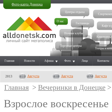
Фото-карта Донецка
Центры отдыха
Спорткомп
О нас
Гостиницы
Кафе и 
Ночные клубы
Кинотеатры
Торговые центры
Театры и кон
Главная
Новости
Афиша
Фото
Лица
Контакты
10
Августа
11
Августа
12
Августа
2013
Главная
>
Вечеринки в Донецке
>
Взрослое воскресенье