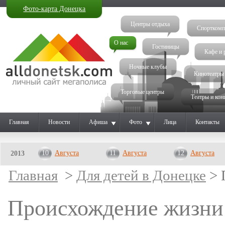
Фото-карта Донецка
Центры отдыха
Спорткомп
О нас
Гостиницы
Кафе и 
Ночные клубы
Кинотеатры
Торговые центры
Театры и кон
Главная
Новости
Афиша
Фото
Лица
Контакты
10
Августа
11
Августа
12
Августа
2013
Главная
>
Для детей в Донецке
> 
Происхождение жизни